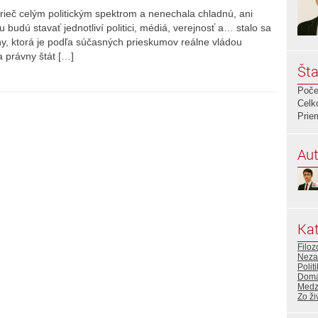
eč celým politickým spektrom a nenechala chladnú, ani
budú stavať jednotliví politici, médiá, verejnosť a… stalo sa
y, ktorá je podľa súčasných prieskumov reálne vládou
 právny štát […]
Šta
Poče
Celk
Prie
Aut
Kat
Filoz
Neza
Polit
Domá
Medz
Zo ži