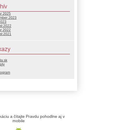
hív
ár 2025
mber 2023
2023
st 2022
ár 2022
st 2021
kazy
da.sk
pty
rogram
likáciu a čítajte Pravdu pohodlne aj v
mobile