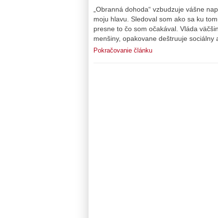
„Obranná dohoda“ vzbudzuje vášne napri
moju hlavu. Sledoval som ako sa ku tomu 
presne to čo som očakával. Vláda väčšin
menšiny, opakovane deštruuje sociálny a
Pokračovanie článku