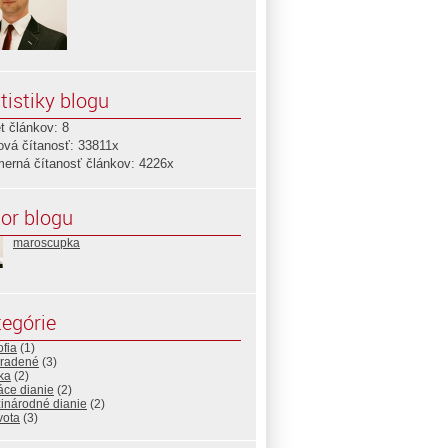
tistiky blogu
t článkov: 8
ová čítanosť: 33811x
merná čítanosť článkov: 4226x
or blogu
maroscupka
egórie
ofia
(1)
radené
(3)
ika
(2)
ce dianie
(2)
inárodné dianie
(2)
vota
(3)