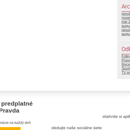
Arc
janu
nove
máj 
augu
janu
augu
Od
Fotky
Prav
Rece
Šport
TV p
 predplatné
Pravda
stiahnite si ap
ormácie na každý deň
sledujte naše sociálne siete