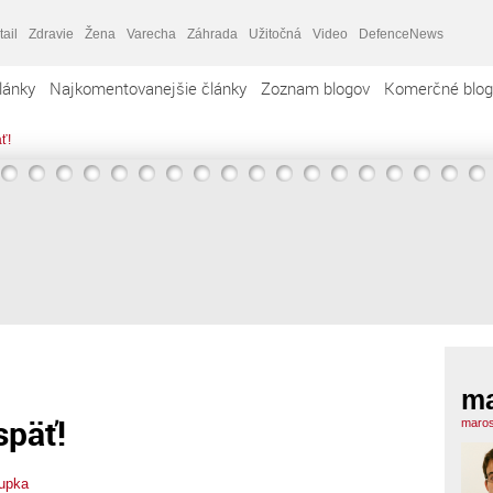
tail
Zdravie
Žena
Varecha
Záhrada
Užitočná
Video
DefenceNews
lánky
Najkomentovanejšie články
Zoznam blogov
Komerčné blog
ť!
m
späť!
maros
upka