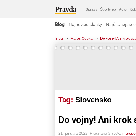
Správy
Športweb
Auto
Kok
Blog
Najnovšie články
Najčítanejšie č
Blog
>
Maroš Čupka
>
Do vojny! Ani krok spä
Tag:
Slovensko
Do vojny! Ani krok 
21. januára 2022, Prečítané 3 753x,
marosc